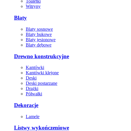
Toaletki
Witryny
Blaty
Blaty sosnowe
Blaty bukowe
Blaty jesionowe
Blaty dębowe
Drewno konstrukcyjne
Kantówki
Kantówki klejone
Deski
Deski postarzane
Drążki
Półwałki
Dekoracje
Lamele
Listwy wykończeniowe