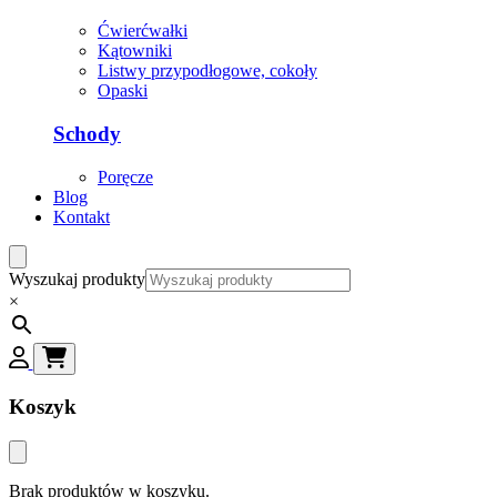
Ćwierćwałki
Kątowniki
Listwy przypodłogowe, cokoły
Opaski
Schody
Poręcze
Blog
Kontakt
Wyszukaj produkty
×
Koszyk
Brak produktów w koszyku.