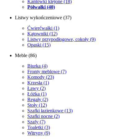
Kantówki klejone
(18)
Półwałki
(40)
Listwy wykończeniowe
(37)
Ćwierćwałki
(1)
Kątowniki
(12)
Listwy przypodłogowe, cokoły
(9)
Opaski
(15)
Meble
(86)
Biurka
(4)
Fronty meblowe
(7)
Komody
(23)
Krzesła
(1)
Ławy
(2)
Łóżka
(1)
Regały
(2)
Stoły
(12)
Szafki łazienkowe
(13)
Szafki nocne
(2)
Szafy
(7)
Toaletki
(3)
Witryny
(9)