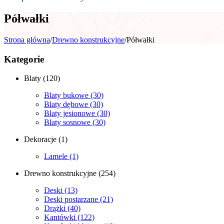
Półwałki
Strona główna
/
Drewno konstrukcyjne
/
Półwałki
Kategorie
Blaty
(120)
Blaty bukowe
(30)
Blaty dębowe
(30)
Blaty jesionowe
(30)
Blaty sosnowe
(30)
Dekoracje
(1)
Lamele
(1)
Drewno konstrukcyjne
(254)
Deski
(13)
Deski postarzane
(21)
Drążki
(40)
Kantówki
(122)