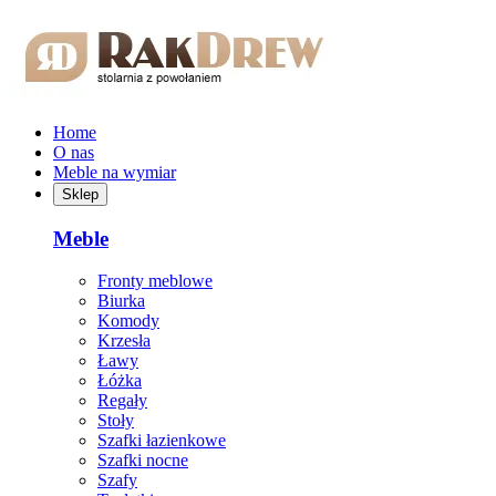
Przejdź do treści głównej
Home
O nas
Meble na wymiar
Sklep
Meble
Fronty meblowe
Biurka
Komody
Krzesła
Ławy
Łóżka
Regały
Stoły
Szafki łazienkowe
Szafki nocne
Szafy