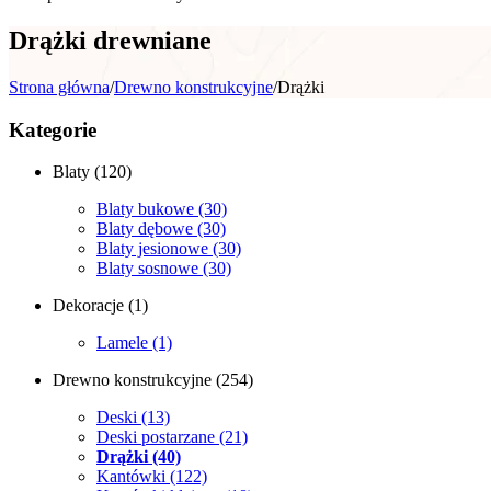
Drążki drewniane
Strona główna
/
Drewno konstrukcyjne
/
Drążki
Kategorie
Blaty
(120)
Blaty bukowe
(30)
Blaty dębowe
(30)
Blaty jesionowe
(30)
Blaty sosnowe
(30)
Dekoracje
(1)
Lamele
(1)
Drewno konstrukcyjne
(254)
Deski
(13)
Deski postarzane
(21)
Drążki
(40)
Kantówki
(122)