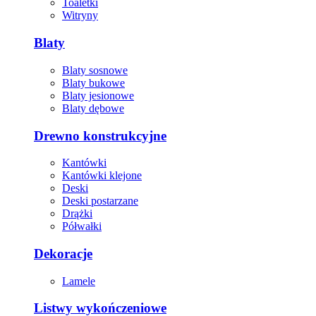
Toaletki
Witryny
Blaty
Blaty sosnowe
Blaty bukowe
Blaty jesionowe
Blaty dębowe
Drewno konstrukcyjne
Kantówki
Kantówki klejone
Deski
Deski postarzane
Drążki
Półwałki
Dekoracje
Lamele
Listwy wykończeniowe