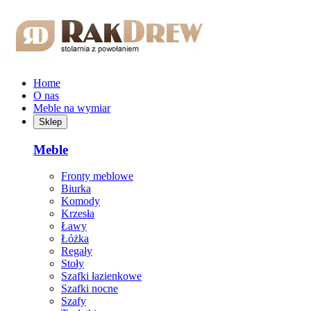
Przejdź do treści głównej
Home
O nas
Meble na wymiar
Sklep
Meble
Fronty meblowe
Biurka
Komody
Krzesła
Ławy
Łóżka
Regały
Stoły
Szafki łazienkowe
Szafki nocne
Szafy