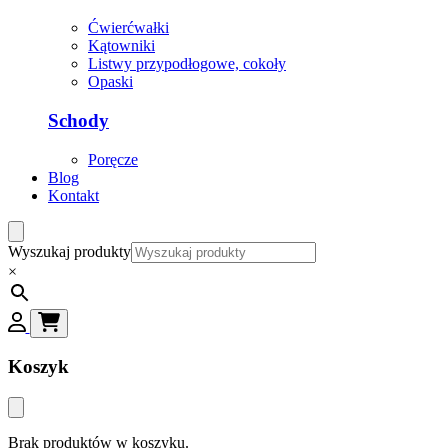
Ćwierćwałki
Kątowniki
Listwy przypodłogowe, cokoły
Opaski
Schody
Poręcze
Blog
Kontakt
Wyszukaj produkty
×
Koszyk
Brak produktów w koszyku.