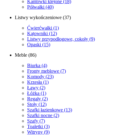
Kantówki klejone
(18)
Półwałki
(40)
Listwy wykończeniowe
(37)
Ćwierćwałki
(1)
Kątowniki
(12)
Listwy przypodłogowe, cokoły
(9)
Opaski
(15)
Meble
(86)
Biurka
(4)
Fronty meblowe
(7)
Komody
(23)
Krzesła
(1)
Ławy
(2)
Łóżka
(1)
Regały
(2)
Stoły
(12)
Szafki łazienkowe
(13)
Szafki nocne
(2)
Szafy
(7)
Toaletki
(3)
Witryny
(9)