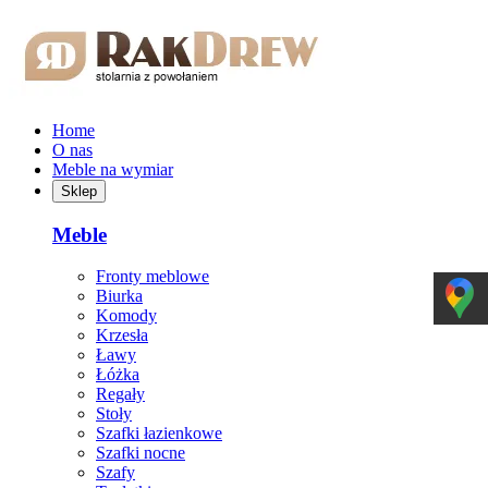
Przejdź do treści głównej
Home
O nas
Meble na wymiar
Sklep
Meble
Fronty meblowe
Biurka
Komody
Krzesła
Ławy
Łóżka
Regały
Stoły
Szafki łazienkowe
Szafki nocne
Szafy