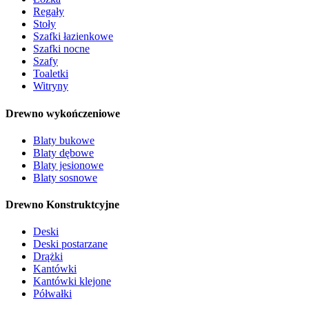
Regały
Stoły
Szafki łazienkowe
Szafki nocne
Szafy
Toaletki
Witryny
Drewno wykończeniowe
Blaty bukowe
Blaty dębowe
Blaty jesionowe
Blaty sosnowe
Drewno Konstruktcyjne
Deski
Deski postarzane
Drążki
Kantówki
Kantówki klejone
Półwałki