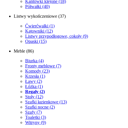
Kantówki klejone
(18)
Półwałki
(40)
Listwy wykończeniowe
(37)
Ćwierćwałki
(1)
Kątowniki
(12)
Listwy przypodłogowe, cokoły
(9)
Opaski
(15)
Meble
(86)
Biurka
(4)
Fronty meblowe
(7)
Komody
(23)
Krzesła
(1)
Ławy
(2)
Łóżka
(1)
Regały
(2)
Stoły
(12)
Szafki łazienkowe
(13)
Szafki nocne
(2)
Szafy
(7)
Toaletki
(3)
Witryny
(9)