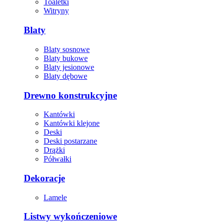
Toaletki
Witryny
Blaty
Blaty sosnowe
Blaty bukowe
Blaty jesionowe
Blaty dębowe
Drewno konstrukcyjne
Kantówki
Kantówki klejone
Deski
Deski postarzane
Drążki
Półwałki
Dekoracje
Lamele
Listwy wykończeniowe