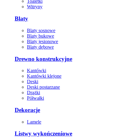
Toaletki
Witryny
Blaty
Blaty sosnowe
Blaty bukowe
Blaty jesionowe
Blaty dębowe
Drewno konstrukcyjne
Kantówki
Kantówki klejone
Deski
Deski postarzane
Drążki
Półwałki
Dekoracje
Lamele
Listwy wykończeniowe