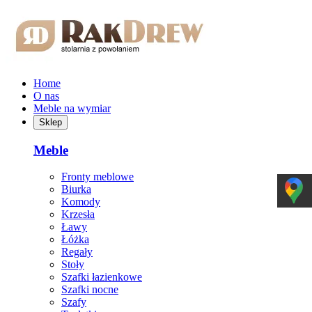
Przejdź do treści głównej
Home
O nas
Meble na wymiar
Sklep
Meble
Fronty meblowe
Biurka
Komody
Krzesła
Ławy
Łóżka
Regały
Stoły
Szafki łazienkowe
Szafki nocne
Szafy