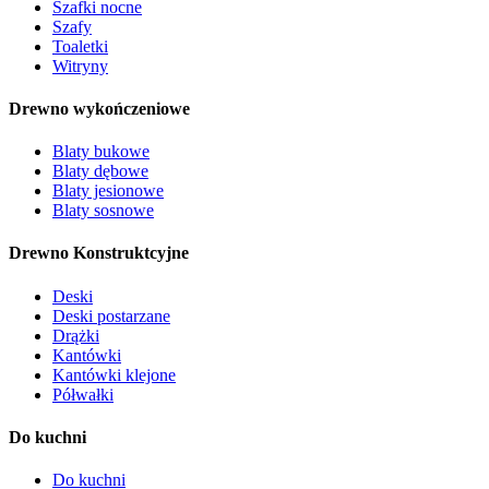
Szafki nocne
Szafy
Toaletki
Witryny
Drewno wykończeniowe
Blaty bukowe
Blaty dębowe
Blaty jesionowe
Blaty sosnowe
Drewno Konstruktcyjne
Deski
Deski postarzane
Drążki
Kantówki
Kantówki klejone
Półwałki
Do kuchni
Do kuchni