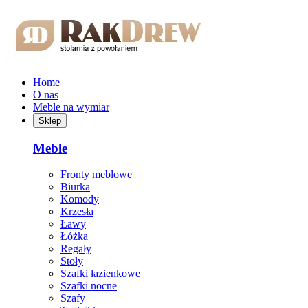
Przejdź do treści głównej
Home
O nas
Meble na wymiar
Sklep
Meble
Fronty meblowe
Biurka
Komody
Krzesła
Ławy
Łóżka
Regały
Stoły
Szafki łazienkowe
Szafki nocne
Szafy