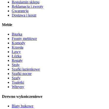
Regulamin sklepu
Reklamacja i zwroty
Gwarancja
Dostawa i koszt
Meble
Biurka
Fronty meblowe
Komody
Krzesła
Ławy
Łóżka
Regały
Stoły
Szafki łazienkowe
Szafki nocne
Szafy
Toaletki
Witryny
Drewno wykończeniowe
Blaty bukowe