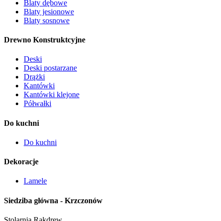
Blaty dębowe
Blaty jesionowe
Blaty sosnowe
Drewno Konstruktcyjne
Deski
Deski postarzane
Drążki
Kantówki
Kantówki klejone
Półwałki
Do kuchni
Do kuchni
Dekoracje
Lamele
Siedziba główna - Krzczonów
Stolarnia Rakdrew