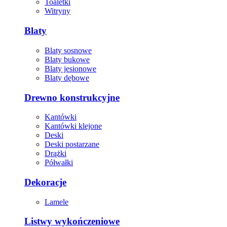
Toaletki
Witryny
Blaty
Blaty sosnowe
Blaty bukowe
Blaty jesionowe
Blaty dębowe
Drewno konstrukcyjne
Kantówki
Kantówki klejone
Deski
Deski postarzane
Drążki
Półwałki
Dekoracje
Lamele
Listwy wykończeniowe