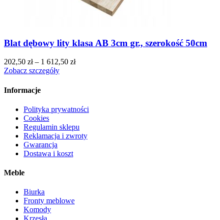
Blat dębowy lity klasa AB 3cm gr., szerokość 50cm
202,50
zł
–
1 612,50
zł
Zobacz szczegóły
Informacje
Polityka prywatności
Cookies
Regulamin sklepu
Reklamacja i zwroty
Gwarancja
Dostawa i koszt
Meble
Biurka
Fronty meblowe
Komody
Krzesła