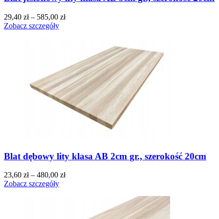
29,40
zł
–
585,00
zł
Zobacz szczegóły
Blat dębowy lity klasa AB 2cm gr., szerokość 20cm
23,60
zł
–
480,00
zł
Zobacz szczegóły