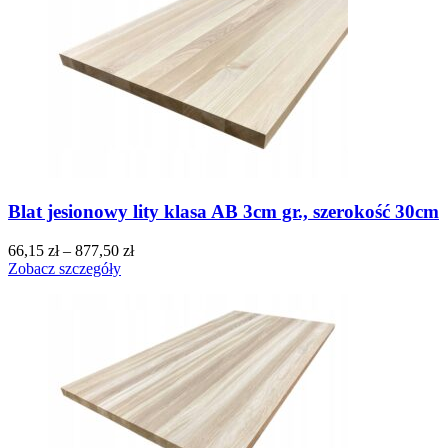
Blat jesionowy lity klasa AB 3cm gr., szerokość 30cm
66,15
zł
–
877,50
zł
Zobacz szczegóły