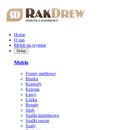
Przejdź do treści głównej
Home
O nas
Meble na wymiar
Sklep
Meble
Fronty meblowe
Biurka
Komody
Krzesła
Ławy
Łóżka
Regały
Stoły
Szafki łazienkowe
Szafki nocne
Szafy