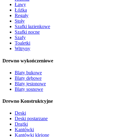
Ławy
Łóżka
Regały
Stoły
Szafki łazienkowe
Szafki nocne
Szafy
Toaletki
Witryny
Drewno wykończeniowe
Blaty bukowe
Blaty dębowe
Blaty jesionowe
Blaty sosnowe
Drewno Konstruktcyjne
Deski
Deski postarzane
Drążki
Kantówki
Kantówki klejone