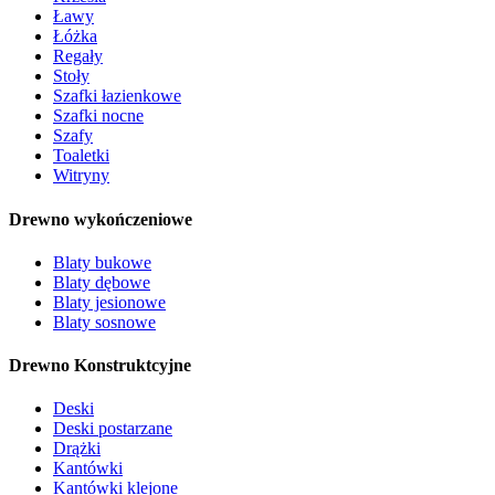
Ławy
Łóżka
Regały
Stoły
Szafki łazienkowe
Szafki nocne
Szafy
Toaletki
Witryny
Drewno wykończeniowe
Blaty bukowe
Blaty dębowe
Blaty jesionowe
Blaty sosnowe
Drewno Konstruktcyjne
Deski
Deski postarzane
Drążki
Kantówki
Kantówki klejone