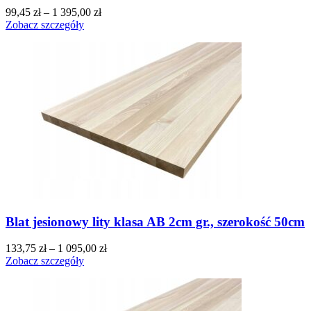
99,45
zł
–
1 395,00
zł
Zobacz szczegóły
Blat jesionowy lity klasa AB 2cm gr., szerokość 50cm
133,75
zł
–
1 095,00
zł
Zobacz szczegóły