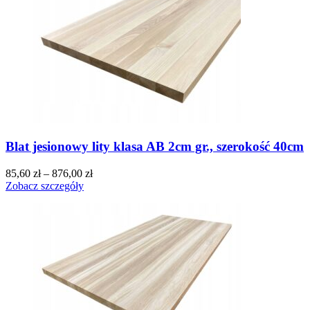
Blat jesionowy lity klasa AB 2cm gr., szerokość 40cm
85,60
zł
–
876,00
zł
Zobacz szczegóły