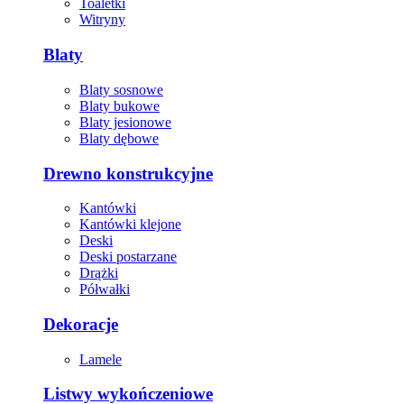
Toaletki
Witryny
Blaty
Blaty sosnowe
Blaty bukowe
Blaty jesionowe
Blaty dębowe
Drewno konstrukcyjne
Kantówki
Kantówki klejone
Deski
Deski postarzane
Drążki
Półwałki
Dekoracje
Lamele
Listwy wykończeniowe