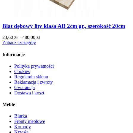
Blat dębowy lity klasa AB 2cm gr., szerokość 20cm
23,60
zł
–
480,00
zł
Zobacz szczegóły
Informacje
Polityka prywatności
Cookies
Regulamin sklepu
Reklamacja i zwroty
Gwarancja
Dostawa i koszt
Meble
Biurka
Fronty meblowe
Komody
Krzesła