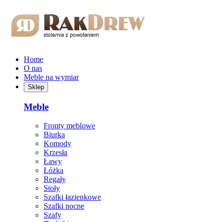
Przejdź do treści głównej
Home
O nas
Meble na wymiar
Sklep
Meble
Fronty meblowe
Biurka
Komody
Krzesła
Ławy
Łóżka
Regały
Stoły
Szafki łazienkowe
Szafki nocne
Szafy