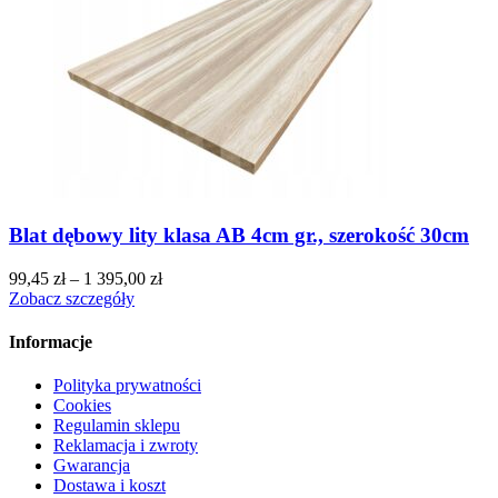
Blat dębowy lity klasa AB 4cm gr., szerokość 30cm
99,45
zł
–
1 395,00
zł
Zobacz szczegóły
Informacje
Polityka prywatności
Cookies
Regulamin sklepu
Reklamacja i zwroty
Gwarancja
Dostawa i koszt