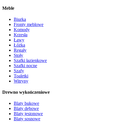
Meble
Biurka
Fronty meblowe
Komody
Krzesła
Ławy
Łóżka
Regały
Stoły
Szafki łazienkowe
Szafki nocne
Szafy
Toaletki
Witryny
Drewno wykończeniowe
Blaty bukowe
Blaty dębowe
Blaty jesionowe
Blaty sosnowe