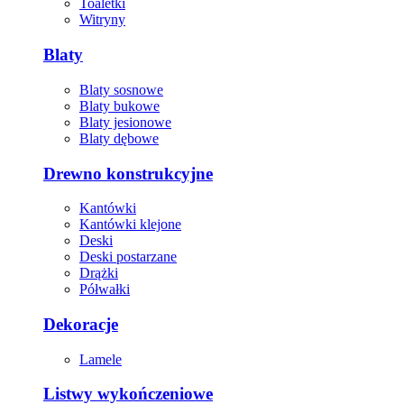
Toaletki
Witryny
Blaty
Blaty sosnowe
Blaty bukowe
Blaty jesionowe
Blaty dębowe
Drewno konstrukcyjne
Kantówki
Kantówki klejone
Deski
Deski postarzane
Drążki
Półwałki
Dekoracje
Lamele
Listwy wykończeniowe