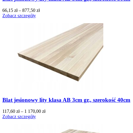
66,15
zł
–
877,50
zł
Zobacz szczegóły
Blat jesionowy lity klasa AB 3cm gr., szerokość 40cm
117,60
zł
–
1 170,00
zł
Zobacz szczegóły