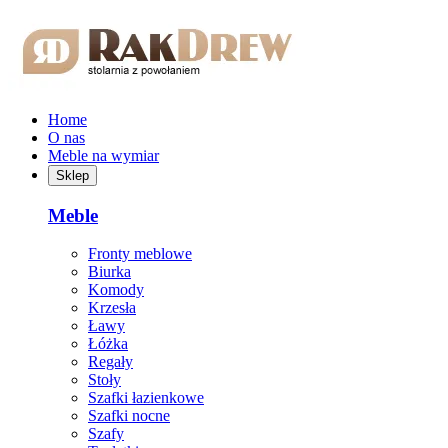
Przejdź do treści głównej
Home
O nas
Meble na wymiar
Sklep
Meble
Fronty meblowe
Biurka
Komody
Krzesła
Ławy
Łóżka
Regały
Stoły
Szafki łazienkowe
Szafki nocne
Szafy