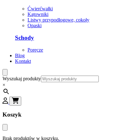
Ćwierćwałki
Kątowniki
Listwy przypodłogowe, cokoły
Opaski
Schody
Poręcze
Blog
Kontakt
Wyszukaj produkty
×
Koszyk
Brak produktów w koszyku.