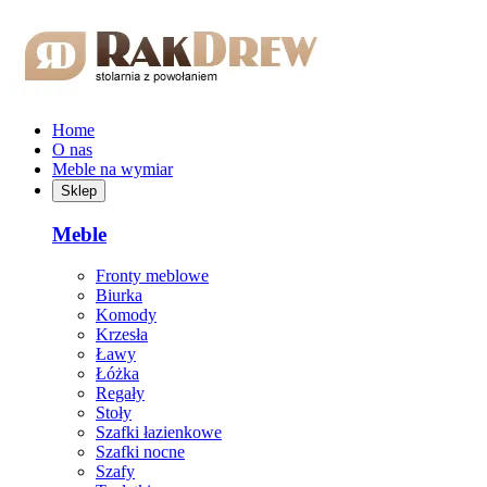
Przejdź do treści głównej
Home
O nas
Meble na wymiar
Sklep
Meble
Fronty meblowe
Biurka
Komody
Krzesła
Ławy
Łóżka
Regały
Stoły
Szafki łazienkowe
Szafki nocne
Szafy