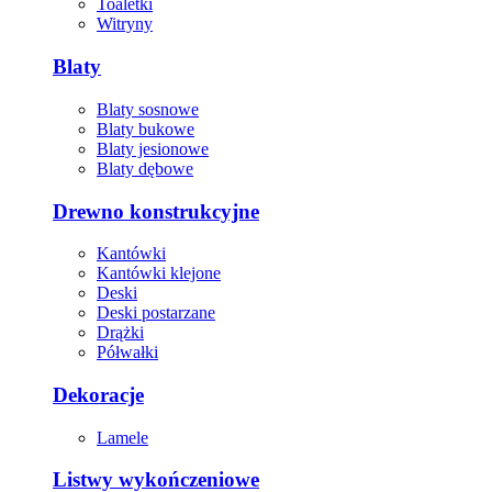
Toaletki
Witryny
Blaty
Blaty sosnowe
Blaty bukowe
Blaty jesionowe
Blaty dębowe
Drewno konstrukcyjne
Kantówki
Kantówki klejone
Deski
Deski postarzane
Drążki
Półwałki
Dekoracje
Lamele
Listwy wykończeniowe