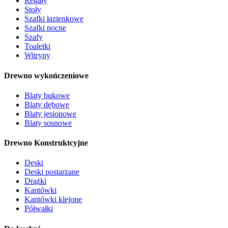
Regały
Stoły
Szafki łazienkowe
Szafki nocne
Szafy
Toaletki
Witryny
Drewno wykończeniowe
Blaty bukowe
Blaty dębowe
Blaty jesionowe
Blaty sosnowe
Drewno Konstruktcyjne
Deski
Deski postarzane
Drążki
Kantówki
Kantówki klejone
Półwałki