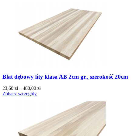
Blat dębowy lity klasa AB 2cm gr., szerokość 20cm
23,60
zł
–
480,00
zł
Zobacz szczegóły