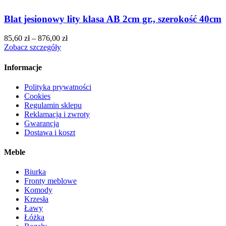
Blat jesionowy lity klasa AB 2cm gr., szerokość 40cm
85,60
zł
–
876,00
zł
Zobacz szczegóły
Informacje
Polityka prywatności
Cookies
Regulamin sklepu
Reklamacja i zwroty
Gwarancja
Dostawa i koszt
Meble
Biurka
Fronty meblowe
Komody
Krzesła
Ławy
Łóżka