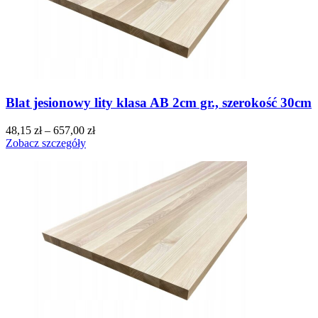
Blat jesionowy lity klasa AB 2cm gr., szerokość 30cm
48,15
zł
–
657,00
zł
Zobacz szczegóły