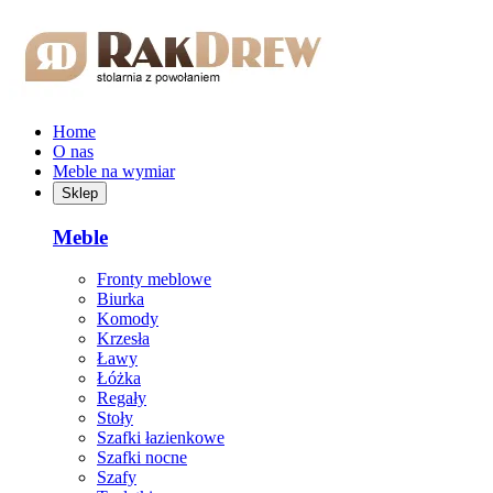
Przejdź do treści głównej
Home
O nas
Meble na wymiar
Sklep
Meble
Fronty meblowe
Biurka
Komody
Krzesła
Ławy
Łóżka
Regały
Stoły
Szafki łazienkowe
Szafki nocne
Szafy