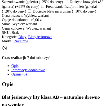
Szczotkowanie (galeria)
(+25% do ceny)
Zacięcie krawędzi 45°
(galeria)
(+25% do ceny)
Frezowanie faza/promień (galeria)
(+20% do ceny)
Docięcie blatu na wymiar
(+10% do ceny)
Cena bazowa:
Wybierz wariant
Opcje dodatkowe:
+0,00 zł
Suma:
Wybierz wariant
Cena końcowa:
Wybierz wariant
SKU:
Brak
Kategorie:
Blaty
,
Blaty jesionowe
Marka:
RakDrew
Czas realizacji:
7 dni roboczych
Opis
Informacje dodatkowe
Opinie (0)
Opis
Blat jesionowy lity klasa AB – naturalne drewno
na wymiar