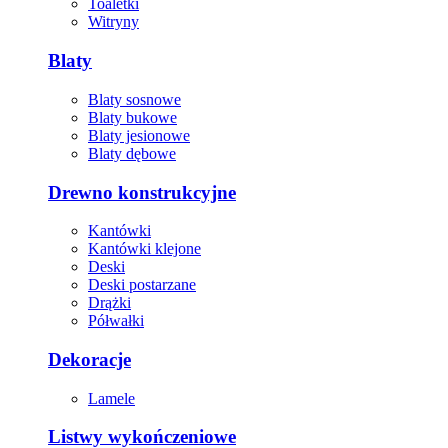
Toaletki
Witryny
Blaty
Blaty sosnowe
Blaty bukowe
Blaty jesionowe
Blaty dębowe
Drewno konstrukcyjne
Kantówki
Kantówki klejone
Deski
Deski postarzane
Drążki
Półwałki
Dekoracje
Lamele
Listwy wykończeniowe