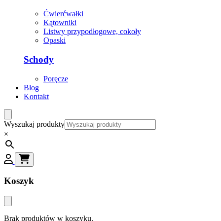
Ćwierćwałki
Kątowniki
Listwy przypodłogowe, cokoły
Opaski
Schody
Poręcze
Blog
Kontakt
Wyszukaj produkty
×
Koszyk
Brak produktów w koszyku.