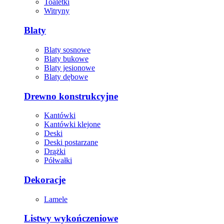
Toaletki
Witryny
Blaty
Blaty sosnowe
Blaty bukowe
Blaty jesionowe
Blaty dębowe
Drewno konstrukcyjne
Kantówki
Kantówki klejone
Deski
Deski postarzane
Drążki
Półwałki
Dekoracje
Lamele
Listwy wykończeniowe