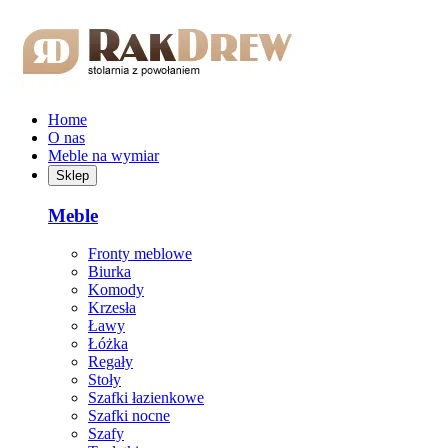
Przejdź do treści głównej
Home
O nas
Meble na wymiar
Sklep
Meble
Fronty meblowe
Biurka
Komody
Krzesła
Ławy
Łóżka
Regały
Stoły
Szafki łazienkowe
Szafki nocne
Szafy