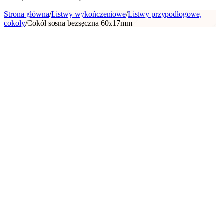
Strona główna
/
Listwy wykończeniowe
/
Listwy przypodłogowe,
cokoły
/
Cokół sosna bezsęczna 60x17mm