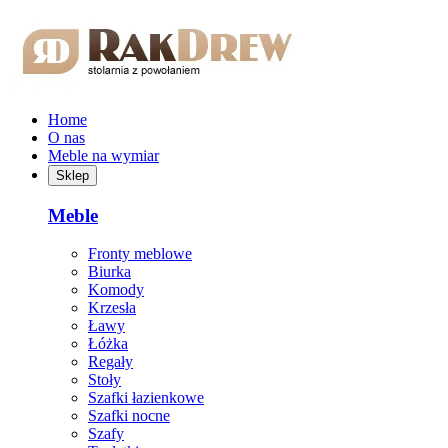
Przejdź do treści głównej
Home
O nas
Meble na wymiar
Sklep
Meble
Fronty meblowe
Biurka
Komody
Krzesła
Ławy
Łóżka
Regały
Stoły
Szafki łazienkowe
Szafki nocne
Szafy