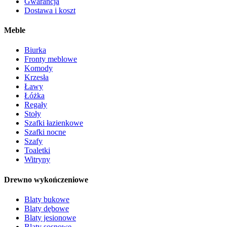
Gwarancja
Dostawa i koszt
Meble
Biurka
Fronty meblowe
Komody
Krzesła
Ławy
Łóżka
Regały
Stoły
Szafki łazienkowe
Szafki nocne
Szafy
Toaletki
Witryny
Drewno wykończeniowe
Blaty bukowe
Blaty dębowe
Blaty jesionowe
Blaty sosnowe