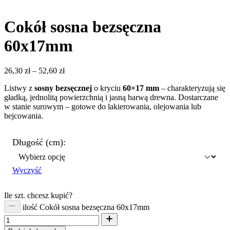
Cokół sosna bezsęczna
60x17mm
26,30
zł
–
52,60
zł
Listwy z
sosny bezsęcznej
o kryciu
60×17 mm
– charakteryzują się
gładką, jednolitą powierzchnią i jasną barwą drewna. Dostarczane
w stanie surowym – gotowe do lakierowania, olejowania lub
bejcowania.
Długość (cm):
Wyczyść
Ile szt. chcesz kupić?
ilość Cokół sosna bezsęczna 60x17mm