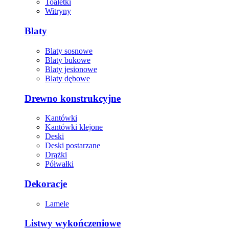
Toaletki
Witryny
Blaty
Blaty sosnowe
Blaty bukowe
Blaty jesionowe
Blaty dębowe
Drewno konstrukcyjne
Kantówki
Kantówki klejone
Deski
Deski postarzane
Drążki
Półwałki
Dekoracje
Lamele
Listwy wykończeniowe