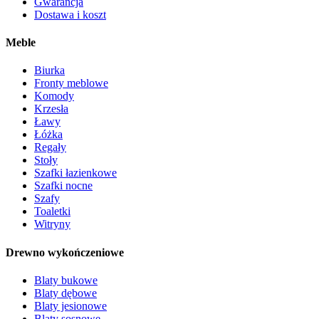
Gwarancja
Dostawa i koszt
Meble
Biurka
Fronty meblowe
Komody
Krzesła
Ławy
Łóżka
Regały
Stoły
Szafki łazienkowe
Szafki nocne
Szafy
Toaletki
Witryny
Drewno wykończeniowe
Blaty bukowe
Blaty dębowe
Blaty jesionowe
Blaty sosnowe