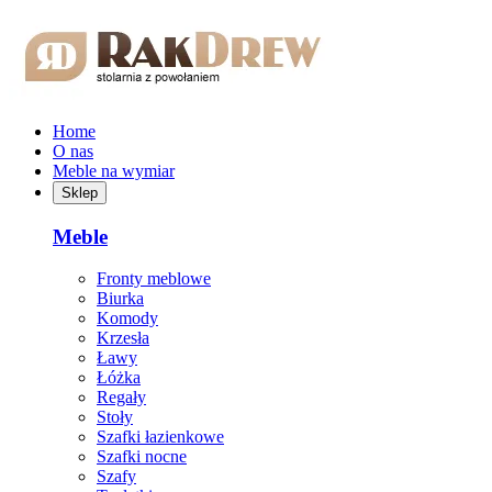
Przejdź do treści głównej
Home
O nas
Meble na wymiar
Sklep
Meble
Fronty meblowe
Biurka
Komody
Krzesła
Ławy
Łóżka
Regały
Stoły
Szafki łazienkowe
Szafki nocne
Szafy