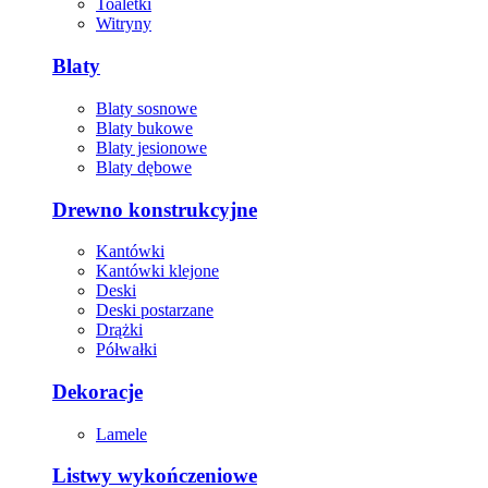
Toaletki
Witryny
Blaty
Blaty sosnowe
Blaty bukowe
Blaty jesionowe
Blaty dębowe
Drewno konstrukcyjne
Kantówki
Kantówki klejone
Deski
Deski postarzane
Drążki
Półwałki
Dekoracje
Lamele
Listwy wykończeniowe