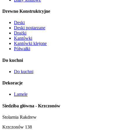
Drewno Konstruktcyjne
Deski
Deski postarzane
Drążki
Kantówki
Kantówki klejone
Półwałki
Do kuchni
Do kuchni
Dekoracje
Lamele
Siedziba główna - Krzczonów
Stolarnia Rakdrew
Krzczonów 138