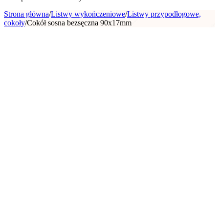
Strona główna
/
Listwy wykończeniowe
/
Listwy przypodłogowe,
cokoły
/
Cokół sosna bezsęczna 90x17mm