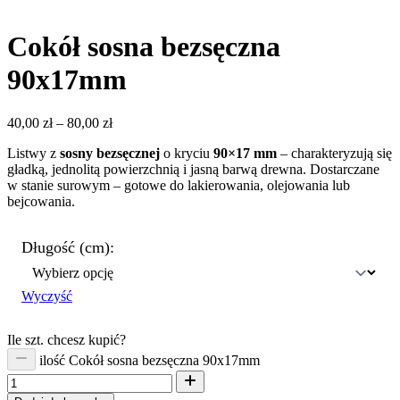
Cokół sosna bezsęczna
90x17mm
40,00
zł
–
80,00
zł
Listwy z
sosny bezsęcznej
o kryciu
90×17 mm
– charakteryzują się
gładką, jednolitą powierzchnią i jasną barwą drewna. Dostarczane
w stanie surowym – gotowe do lakierowania, olejowania lub
bejcowania.
Długość (cm):
Wyczyść
Ile szt. chcesz kupić?
ilość Cokół sosna bezsęczna 90x17mm