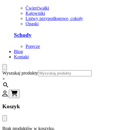
Ćwierćwałki
Kątowniki
Listwy przypodłogowe, cokoły
Opaski
Schody
Poręcze
Blog
Kontakt
Wyszukaj produkty
×
Koszyk
Brak produktów w koszyku.