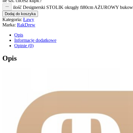
Ile szt. chcesz kupić?
ilość Designerski STOLIK okrągły fi80cm AŻUROWY buk
Dodaj do koszyka
Kategoria:
Ławy
Marka:
RakDrew
Opis
Informacje dodatkowe
Opinie (0)
Opis