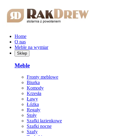
Przejdź do treści głównej
Home
O nas
Meble na wymiar
Sklep
Meble
Fronty meblowe
Biurka
Komody
Krzesła
Ławy
Łóżka
Regały
Stoły
Szafki łazienkowe
Szafki nocne
Szafy