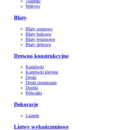
Toaletki
Witryny
Blaty
Blaty sosnowe
Blaty bukowe
Blaty jesionowe
Blaty dębowe
Drewno konstrukcyjne
Kantówki
Kantówki klejone
Deski
Deski postarzane
Drążki
Półwałki
Dekoracje
Lamele
Listwy wykończeniowe