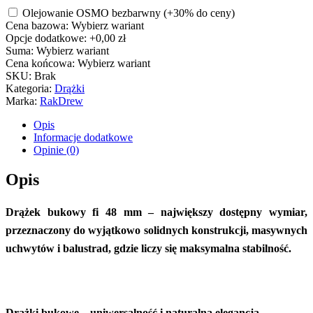
Olejowanie OSMO bezbarwny
(+30% do ceny)
Cena bazowa:
Wybierz wariant
Opcje dodatkowe:
+0,00 zł
Suma:
Wybierz wariant
Cena końcowa:
Wybierz wariant
SKU:
Brak
Kategoria:
Drążki
Marka:
RakDrew
Opis
Informacje dodatkowe
Opinie (0)
Opis
Drążek bukowy fi 48 mm – największy dostępny wymiar,
przeznaczony do wyjątkowo solidnych konstrukcji, masywnych
uchwytów i balustrad, gdzie liczy się maksymalna stabilność.
Drążki bukowe – uniwersalność i naturalna elegancja