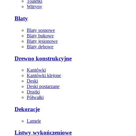
Toaletki
Witryny
Blaty
Blaty sosnowe
Blaty bukowe
Blaty jesionowe
Blaty dębowe
Drewno konstrukcyjne
Kantówki
Kantówki klejone
Deski
Deski postarzane
Drążki
Półwałki
Dekoracje
Lamele
Listwy wykończeniowe