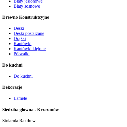
Blaty jesionowe
Blaty sosnowe
Drewno Konstruktcyjne
Deski
Deski postarzane
Drążki
Kantówki
Kantówki klejone
Półwałki
Do kuchni
Do kuchni
Dekoracje
Lamele
Siedziba główna - Krzczonów
Stolarnia Rakdrew