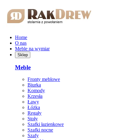
Przejdź do treści głównej
Home
O nas
Meble na wymiar
Sklep
Meble
Fronty meblowe
Biurka
Komody
Krzesła
Ławy
Łóżka
Regały
Stoły
Szafki łazienkowe
Szafki nocne
Szafy