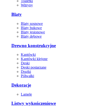
Toaletki
Witryny
Blaty
Blaty sosnowe
Blaty bukowe
Blaty jesionowe
Blaty dębowe
Drewno konstrukcyjne
Kantówki
Kantówki klejone
Deski
Deski postarzane
Drążki
Półwałki
Dekoracje
Lamele
Listwy wykończeniowe