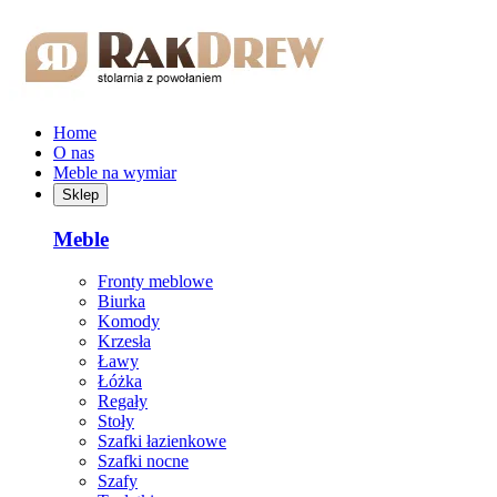
Przejdź do treści głównej
Home
O nas
Meble na wymiar
Sklep
Meble
Fronty meblowe
Biurka
Komody
Krzesła
Ławy
Łóżka
Regały
Stoły
Szafki łazienkowe
Szafki nocne
Szafy