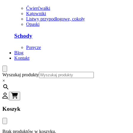
Ćwierćwałki
Kątowniki
Listwy przypodłogowe, cokoły
Opaski
Schody
Poręcze
Blog
Kontakt
Wyszukaj produkty
×
Koszyk
Brak produktów w koszyku.