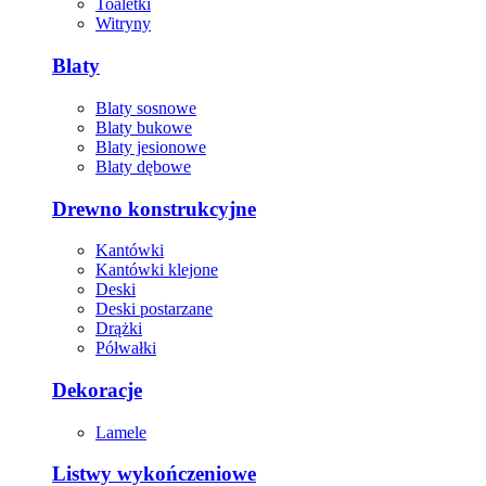
Toaletki
Witryny
Blaty
Blaty sosnowe
Blaty bukowe
Blaty jesionowe
Blaty dębowe
Drewno konstrukcyjne
Kantówki
Kantówki klejone
Deski
Deski postarzane
Drążki
Półwałki
Dekoracje
Lamele
Listwy wykończeniowe