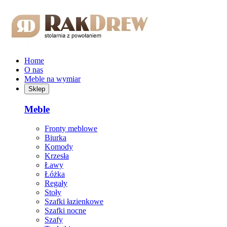
Przejdź do treści głównej
Home
O nas
Meble na wymiar
Sklep
Meble
Fronty meblowe
Biurka
Komody
Krzesła
Ławy
Łóżka
Regały
Stoły
Szafki łazienkowe
Szafki nocne
Szafy