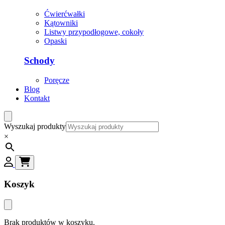
Ćwierćwałki
Kątowniki
Listwy przypodłogowe, cokoły
Opaski
Schody
Poręcze
Blog
Kontakt
Wyszukaj produkty
×
Koszyk
Brak produktów w koszyku.