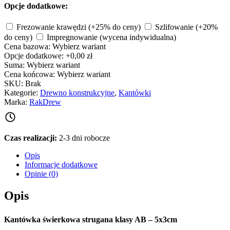
Opcje dodatkowe:
Frezowanie krawędzi
(+25% do ceny)
Szlifowanie
(+20%
do ceny)
Impregnowanie
(wycena indywidualna)
Cena bazowa:
Wybierz wariant
Opcje dodatkowe:
+0,00 zł
Suma:
Wybierz wariant
Cena końcowa:
Wybierz wariant
SKU:
Brak
Kategorie:
Drewno konstrukcyjne
,
Kantówki
Marka:
RakDrew
Czas realizacji:
2-3 dni robocze
Opis
Informacje dodatkowe
Opinie (0)
Opis
Kantówka świerkowa strugana klasy AB – 5x3cm