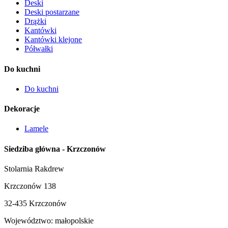
Deski
Deski postarzane
Drążki
Kantówki
Kantówki klejone
Półwałki
Do kuchni
Do kuchni
Dekoracje
Lamele
Siedziba główna - Krzczonów
Stolarnia Rakdrew
Krzczonów 138
32-435 Krzczonów
Województwo:
małopolskie