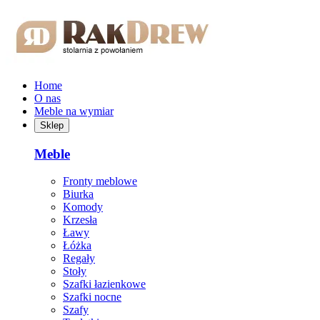
Przejdź do treści głównej
Home
O nas
Meble na wymiar
Sklep
Meble
Fronty meblowe
Biurka
Komody
Krzesła
Ławy
Łóżka
Regały
Stoły
Szafki łazienkowe
Szafki nocne
Szafy