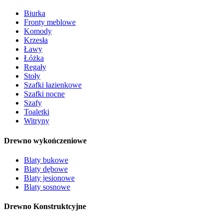
Biurka
Fronty meblowe
Komody
Krzesła
Ławy
Łóżka
Regały
Stoły
Szafki łazienkowe
Szafki nocne
Szafy
Toaletki
Witryny
Drewno wykończeniowe
Blaty bukowe
Blaty dębowe
Blaty jesionowe
Blaty sosnowe
Drewno Konstruktcyjne