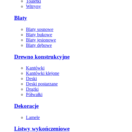
Toaletki
Witryny
Blaty
Blaty sosnowe
Blaty bukowe
Blaty jesionowe
Blaty dębowe
Drewno konstrukcyjne
Kantówki
Kantówki klejone
Deski
Deski postarzane
Drążki
Półwałki
Dekoracje
Lamele
Listwy wykończeniowe