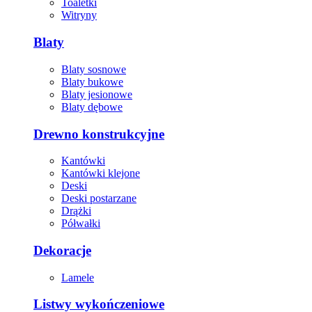
Toaletki
Witryny
Blaty
Blaty sosnowe
Blaty bukowe
Blaty jesionowe
Blaty dębowe
Drewno konstrukcyjne
Kantówki
Kantówki klejone
Deski
Deski postarzane
Drążki
Półwałki
Dekoracje
Lamele
Listwy wykończeniowe