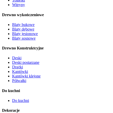
Toaletki
Witryny
Drewno wykończeniowe
Blaty bukowe
Blaty dębowe
Blaty jesionowe
Blaty sosnowe
Drewno Konstruktcyjne
Deski
Deski postarzane
Drążki
Kantówki
Kantówki klejone
Półwałki
Do kuchni
Do kuchni
Dekoracje