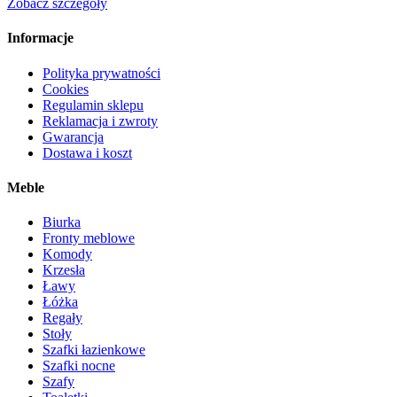
Zobacz szczegóły
Informacje
Polityka prywatności
Cookies
Regulamin sklepu
Reklamacja i zwroty
Gwarancja
Dostawa i koszt
Meble
Biurka
Fronty meblowe
Komody
Krzesła
Ławy
Łóżka
Regały
Stoły
Szafki łazienkowe
Szafki nocne
Szafy