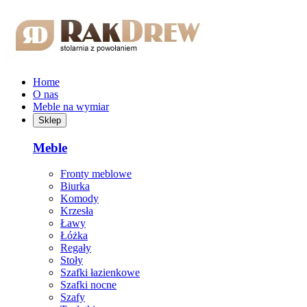
Przejdź do treści głównej
Home
O nas
Meble na wymiar
Sklep
Meble
Fronty meblowe
Biurka
Komody
Krzesła
Ławy
Łóżka
Regały
Stoły
Szafki łazienkowe
Szafki nocne
Szafy