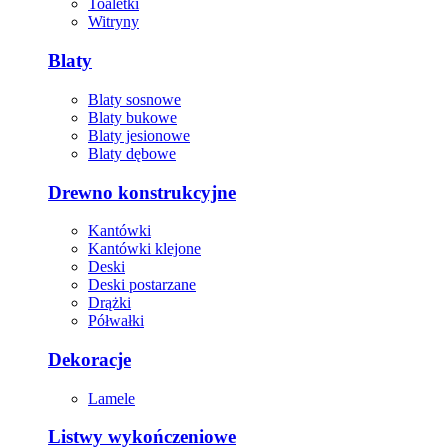
Toaletki
Witryny
Blaty
Blaty sosnowe
Blaty bukowe
Blaty jesionowe
Blaty dębowe
Drewno konstrukcyjne
Kantówki
Kantówki klejone
Deski
Deski postarzane
Drążki
Półwałki
Dekoracje
Lamele
Listwy wykończeniowe