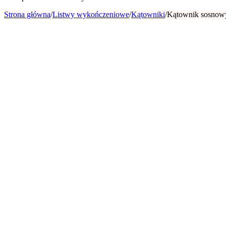
Strona główna
/
Listwy wykończeniowe
/
Kątowniki
/
Kątownik sosnow