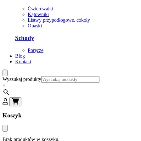
Ćwierćwałki
Kątowniki
Listwy przypodłogowe, cokoły
Opaski
Schody
Poręcze
Blog
Kontakt
Wyszukaj produkty
×
Koszyk
Brak produktów w koszyku.