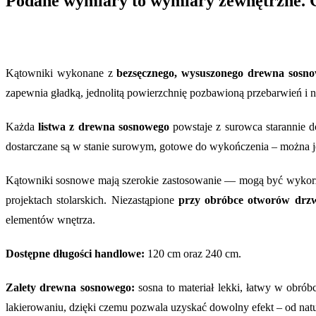
Podane wymiary to wymiary zewnętrzne. G
Kątowniki wykonane z
bezsęcznego, wysuszonego drewna sosno
zapewnia gładką, jednolitą powierzchnię pozbawioną przebarwień i ni
Każda
listwa z drewna sosnowego
powstaje z surowca starannie 
dostarczane są w stanie surowym, gotowe do wykończenia – można j
Kątowniki sosnowe mają szerokie zastosowanie — mogą być wyko
projektach stolarskich. Niezastąpione
przy obróbce otworów drzw
elementów wnętrza.
Dostępne długości handlowe:
120 cm oraz 240 cm.
Zalety drewna sosnowego:
sosna to materiał lekki, łatwy w obróbc
lakierowaniu, dzięki czemu pozwala uzyskać dowolny efekt – od n