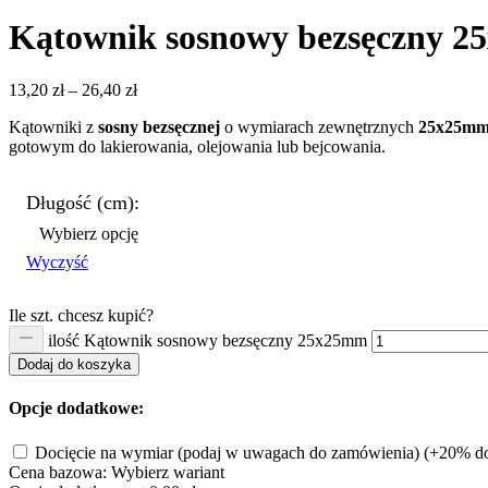
Kątownik sosnowy bezsęczny 
13,20
zł
–
26,40
zł
Kątowniki z
sosny bezsęcznej
o wymiarach zewnętrznych
25x25mm,
gotowym do lakierowania, olejowania lub bejcowania.
Długość (cm):
Wyczyść
Ile szt. chcesz kupić?
ilość Kątownik sosnowy bezsęczny 25x25mm
Dodaj do koszyka
Opcje dodatkowe:
Docięcie na wymiar (podaj w uwagach do zamówienia)
(+20% do
Cena bazowa:
Wybierz wariant