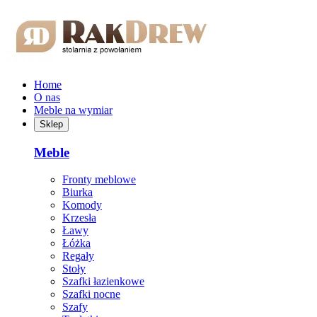
Przejdź do treści głównej
Home
O nas
Meble na wymiar
Sklep
Meble
Fronty meblowe
Biurka
Komody
Krzesła
Ławy
Łóżka
Regały
Stoły
Szafki łazienkowe
Szafki nocne
Szafy