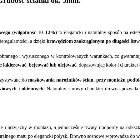
rubość ścianki ok. 5mm.
wego (wilgotność 10–12%)
to elegancki i naturalny sposób na es
eregularności, a dzięki
krawędziom zaokrąglonym po długości
listw
dobranego i wysuszonego w kontrolowanych warunkach, co gwarantuj
e
lakierować, bejcować lub olejować
, dopasowując kolor i charakter 
rzystywane do
maskowania narożników ścian, przy montażu podbić,
iowych i okiennych
. Naturalny surowy charakter drewna pozwala
e i przyjazny w montażu, a jednocześnie trwały i odporny na odkształ
aturalnego matu po elegancki połysk. Drewno sosnowe wprowadza do 