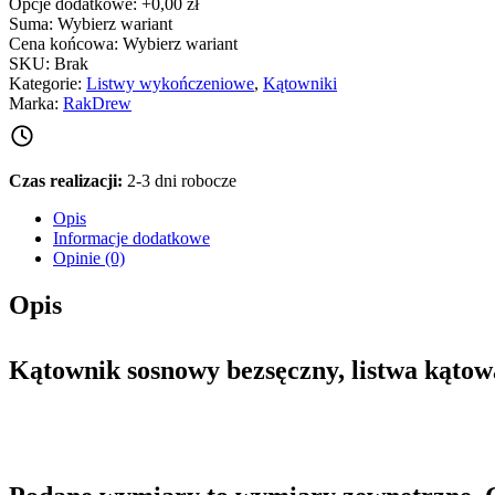
Opcje dodatkowe:
+0,00 zł
Suma:
Wybierz wariant
Cena końcowa:
Wybierz wariant
SKU:
Brak
Kategorie:
Listwy wykończeniowe
,
Kątowniki
Marka:
RakDrew
Czas realizacji:
2-3 dni robocze
Opis
Informacje dodatkowe
Opinie (0)
Opis
Kątownik sosnowy bezsęczny, listwa kątow