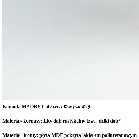
Komoda MADRYT 56szer.x 85wys.x 45gł.
Materiał- korpusy: Lity dąb rustykalny tzw. „dziki dąb”
Materiał- fronty: płyta MDF pokryta lakierem poliuretanowym