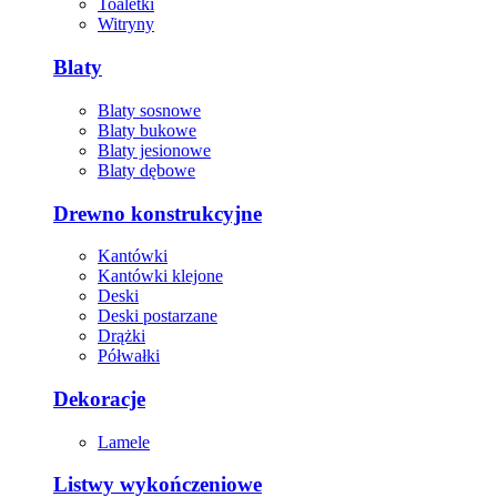
Toaletki
Witryny
Blaty
Blaty sosnowe
Blaty bukowe
Blaty jesionowe
Blaty dębowe
Drewno konstrukcyjne
Kantówki
Kantówki klejone
Deski
Deski postarzane
Drążki
Półwałki
Dekoracje
Lamele
Listwy wykończeniowe