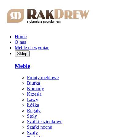
Przejdź do treści głównej
Home
O nas
Meble na wymiar
Sklep
Meble
Fronty meblowe
Biurka
Komody
Krzesła
Ławy
Łóżka
Regały
Stoły
Szafki łazienkowe
Szafki nocne
Szafy