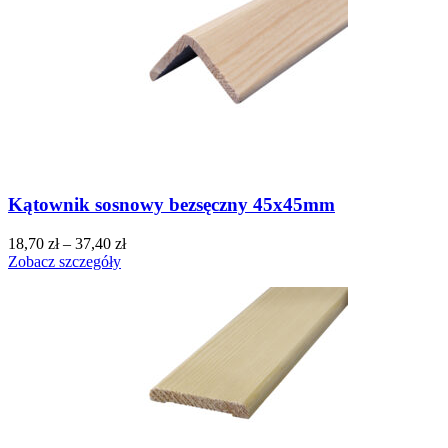
Kątownik sosnowy bezsęczny 45x45mm
18,70
zł
–
37,40
zł
Zobacz szczegóły