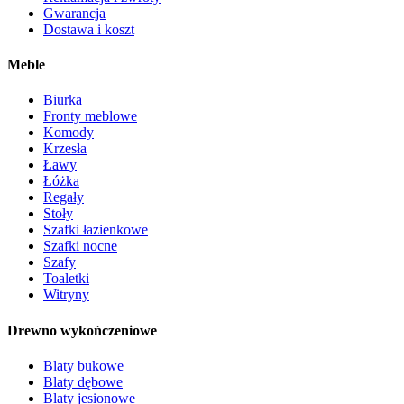
Gwarancja
Dostawa i koszt
Meble
Biurka
Fronty meblowe
Komody
Krzesła
Ławy
Łóżka
Regały
Stoły
Szafki łazienkowe
Szafki nocne
Szafy
Toaletki
Witryny
Drewno wykończeniowe
Blaty bukowe
Blaty dębowe
Blaty jesionowe