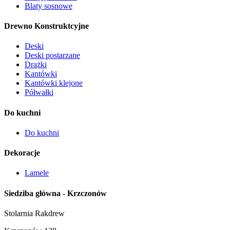
Blaty sosnowe
Drewno Konstruktcyjne
Deski
Deski postarzane
Drążki
Kantówki
Kantówki klejone
Półwałki
Do kuchni
Do kuchni
Dekoracje
Lamele
Siedziba główna - Krzczonów
Stolarnia Rakdrew