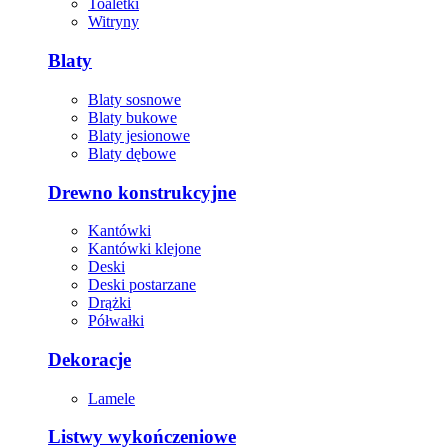
Toaletki
Witryny
Blaty
Blaty sosnowe
Blaty bukowe
Blaty jesionowe
Blaty dębowe
Drewno konstrukcyjne
Kantówki
Kantówki klejone
Deski
Deski postarzane
Drążki
Półwałki
Dekoracje
Lamele
Listwy wykończeniowe