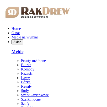
Przejdź do treści głównej
Home
O nas
Meble na wymiar
Sklep
Meble
Fronty meblowe
Biurka
Komody
Krzesła
Ławy
Łóżka
Regały
Stoły
Szafki łazienkowe
Szafki nocne
Szafy