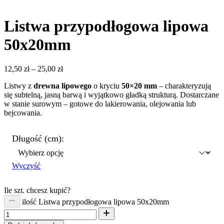
Listwa przypodłogowa lipowa
50x20mm
12,50
zł
–
25,00
zł
Listwy z
drewna lipowego
o kryciu
50×20 mm
– charakteryzują
się subtelną, jasną barwą i wyjątkowo gładką strukturą. Dostarczane
w stanie surowym – gotowe do lakierowania, olejowania lub
bejcowania.
Długość (cm):
Wyczyść
Ile szt. chcesz kupić?
ilość Listwa przypodłogowa lipowa 50x20mm