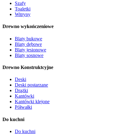
Szafy
Toaletki
Witryny
Drewno wykończeniowe
Blaty bukowe
Blaty dębowe
Blaty jesionowe
Blaty sosnowe
Drewno Konstruktcyjne
Deski
Deski postarzane
Drążki
Kantówki
Kantówki klejone
Półwałki
Do kuchni
Do kuchni