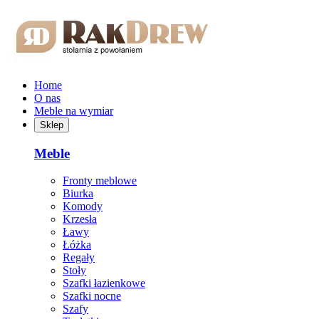
Przejdź do treści głównej
Home
O nas
Meble na wymiar
Sklep
Meble
Fronty meblowe
Biurka
Komody
Krzesła
Ławy
Łóżka
Regały
Stoły
Szafki łazienkowe
Szafki nocne
Szafy