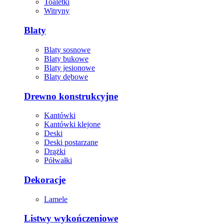
Toaletki
Witryny
Blaty
Blaty sosnowe
Blaty bukowe
Blaty jesionowe
Blaty dębowe
Drewno konstrukcyjne
Kantówki
Kantówki klejone
Deski
Deski postarzane
Drążki
Półwałki
Dekoracje
Lamele
Listwy wykończeniowe