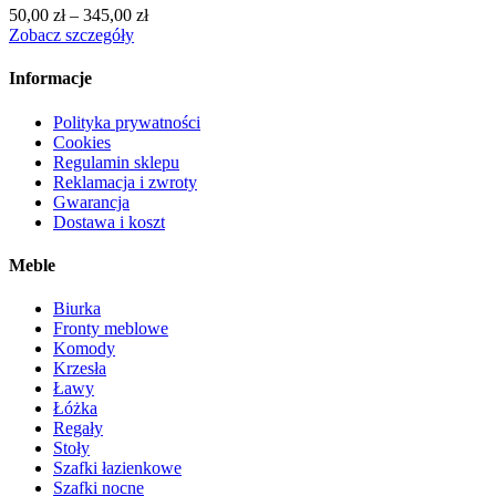
50,00
zł
–
345,00
zł
Zobacz szczegóły
Informacje
Polityka prywatności
Cookies
Regulamin sklepu
Reklamacja i zwroty
Gwarancja
Dostawa i koszt
Meble
Biurka
Fronty meblowe
Komody
Krzesła
Ławy
Łóżka
Regały
Stoły
Szafki łazienkowe
Szafki nocne