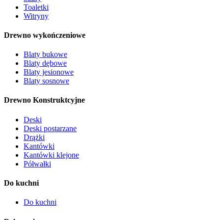
Toaletki
Witryny
Drewno wykończeniowe
Blaty bukowe
Blaty dębowe
Blaty jesionowe
Blaty sosnowe
Drewno Konstruktcyjne
Deski
Deski postarzane
Drążki
Kantówki
Kantówki klejone
Półwałki
Do kuchni
Do kuchni