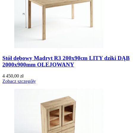
Stół dębowy Madryt R3 200x90cm LITY dziki DĄB
2000x900mm OLEJOWANY
4 450,00
zł
Zobacz szczegóły