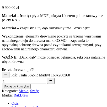
9 900,00
zł
Materiał – fronty:
płyta MDF pokryta lakierem poliuretanowym z
palety RAL.
Materiał – korpusy:
Lity dąb rustykalny tzw. „dziki dąb”
Wykończenie:
elementy drewniane pokryte są trzema warstwami
naturalnego oleju do drewna marki OSMO – zapewnia to
optymalną ochronę drewna przed czynnikami zewnętrznymi, przy
zachowaniu naturalnego charakteru drewna.
WAŻNE:
„Dziki dąb” może posiadać pęknięcia, sęki oraz naturalne
ubytki drewna.
Ile szt. chcesz kupić?
ilość Szafa 3SZ-R Madryt 160x200x60
Dodaj do koszyka
Kategorie:
Meble
,
Szafy
Marka:
RakDrew
Opis