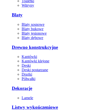
Toaletki
Witryny
Blaty
Blaty sosnowe
Blaty bukowe
Blaty jesionowe
Blaty dębowe
Drewno konstrukcyjne
Kantówki
Kantówki klejone
Deski
Deski postarzane
Drążki
Półwałki
Dekoracje
Lamele
Listwy wykończeniowe