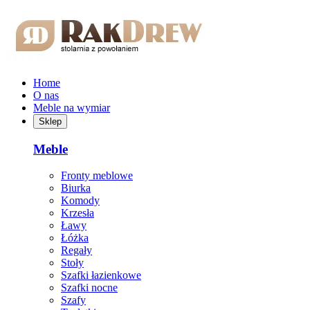
Przejdź do treści głównej
Home
O nas
Meble na wymiar
Sklep
Meble
Fronty meblowe
Biurka
Komody
Krzesła
Ławy
Łóżka
Regały
Stoły
Szafki łazienkowe
Szafki nocne
Szafy