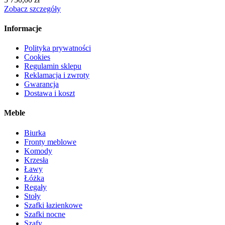
Zobacz szczegóły
Informacje
Polityka prywatności
Cookies
Regulamin sklepu
Reklamacja i zwroty
Gwarancja
Dostawa i koszt
Meble
Biurka
Fronty meblowe
Komody
Krzesła
Ławy
Łóżka
Regały
Stoły
Szafki łazienkowe
Szafki nocne
Szafy