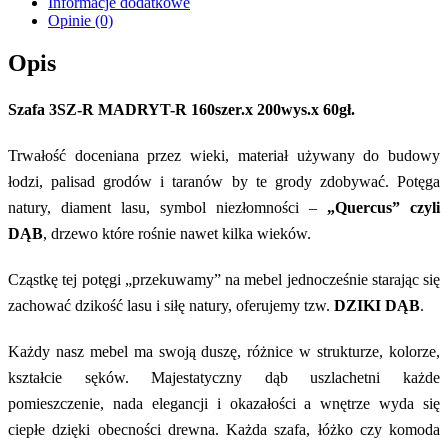
Informacje dodatkowe
Opinie (0)
Opis
Szafa 3SZ-R MADRYT-R 160szer.x 200wys.x 60gł.
Trwałość doceniana przez wieki, materiał używany do budowy
łodzi, palisad grodów i taranów by te grody zdobywać. Potęga
natury, diament lasu, symbol niezłomności –
„Quercus” czyli
DĄB
, drzewo które rośnie nawet kilka wieków.
Cząstkę tej potęgi „przekuwamy” na mebel jednocześnie starając się
zachować dzikość lasu i siłę natury, oferujemy tzw.
DZIKI DĄB
.
Każdy nasz mebel ma swoją duszę, różnice w strukturze, kolorze,
kształcie sęków. Majestatyczny dąb uszlachetni każde
pomieszczenie, nada elegancji i okazałości a wnętrze wyda się
ciepłe dzięki obecności drewna. Każda szafa, łóżko czy komoda