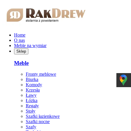
Przejdź do treści głównej
Home
O nas
Meble na wymiar
Sklep
Meble
Fronty meblowe
Biurka
Komody
Krzesła
Ławy
Łóżka
Regały
Stoły
Szafki łazienkowe
Szafki nocne
Szafy