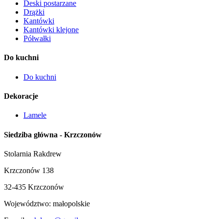
Deski postarzane
Drążki
Kantówki
Kantówki klejone
Półwałki
Do kuchni
Do kuchni
Dekoracje
Lamele
Siedziba główna - Krzczonów
Stolarnia Rakdrew
Krzczonów 138
32-435 Krzczonów
Województwo:
małopolskie