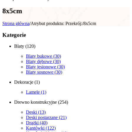
8x5cm
Strona główna
/
Atrybut produktu: Przekrój:
/
8x5cm
Kategorie
Blaty
(120)
Blaty bukowe
(30)
Blaty dębowe
(30)
Blaty jesionowe
(30)
Blaty sosnowe
(30)
Dekoracje
(1)
Lamele
(1)
Drewno konstrukcyjne
(254)
Deski
(13)
Deski postarzane
(21)
Drążki
(40)
Kantówki
(122)