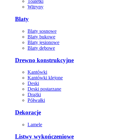
Toaletki
Witryny
Blaty
Blaty sosnowe
Blaty bukowe
Blaty jesionowe
Blaty dębowe
Drewno konstrukcyjne
Kantówki
Kantówki klejone
Deski
Deski postarzane
Drążki
Półwałki
Dekoracje
Lamele
Listwy wykończeniowe