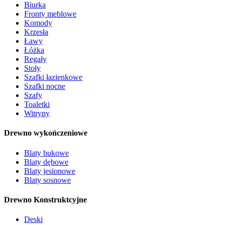
Biurka
Fronty meblowe
Komody
Krzesła
Ławy
Łóżka
Regały
Stoły
Szafki łazienkowe
Szafki nocne
Szafy
Toaletki
Witryny
Drewno wykończeniowe
Blaty bukowe
Blaty dębowe
Blaty jesionowe
Blaty sosnowe
Drewno Konstruktcyjne
Deski