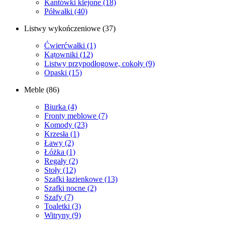
Kantówki klejone
(18)
Półwałki
(40)
Listwy wykończeniowe
(37)
Ćwierćwałki
(1)
Kątowniki
(12)
Listwy przypodłogowe, cokoły
(9)
Opaski
(15)
Meble
(86)
Biurka
(4)
Fronty meblowe
(7)
Komody
(23)
Krzesła
(1)
Ławy
(2)
Łóżka
(1)
Regały
(2)
Stoły
(12)
Szafki łazienkowe
(13)
Szafki nocne
(2)
Szafy
(7)
Toaletki
(3)
Witryny
(9)