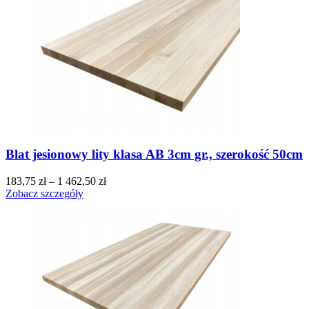
Blat jesionowy lity klasa AB 3cm gr., szerokość 50cm
183,75
zł
–
1 462,50
zł
Zobacz szczegóły