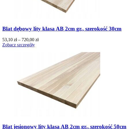
Blat dębowy lity klasa AB 2cm gr., szerokość 30cm
53,10
zł
–
720,00
zł
Zobacz szczegóły
Blat jesionowy lity klasa AB 2cm gr., szerokość 50cm