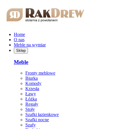
Przejdź do treści głównej
Home
O nas
Meble na wymiar
Sklep
Meble
Fronty meblowe
Biurka
Komody
Krzesła
Ławy
Łóżka
Regały
Stoły
Szafki łazienkowe
Szafki nocne
Szafy