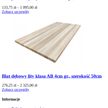
133,75
zł
–
1 095,00
zł
Zobacz szczegóły
Blat dębowy lity klasa AB 4cm gr., szerokość 50cm
276,25
zł
–
2 325,00
zł
Zobacz szczegóły
Informacje