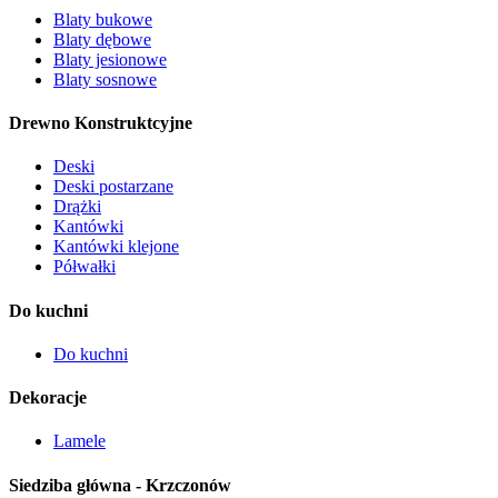
Blaty bukowe
Blaty dębowe
Blaty jesionowe
Blaty sosnowe
Drewno Konstruktcyjne
Deski
Deski postarzane
Drążki
Kantówki
Kantówki klejone
Półwałki
Do kuchni
Do kuchni
Dekoracje
Lamele
Siedziba główna - Krzczonów