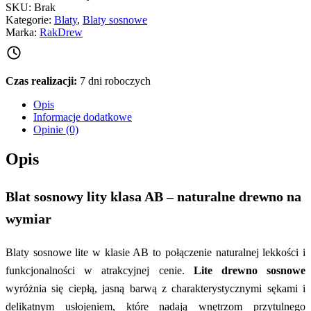
SKU:
Brak
Kategorie:
Blaty
,
Blaty sosnowe
Marka:
RakDrew
Czas realizacji:
7 dni roboczych
Opis
Informacje dodatkowe
Opinie (0)
Opis
Blat sosnowy lity klasa AB – naturalne drewno na
wymiar
Blaty sosnowe lite w klasie AB to połączenie naturalnej lekkości i
funkcjonalności w atrakcyjnej cenie.
Lite drewno sosnowe
wyróżnia się ciepłą, jasną barwą z charakterystycznymi sękami i
delikatnym usłojeniem, które nadają wnętrzom przytulnego