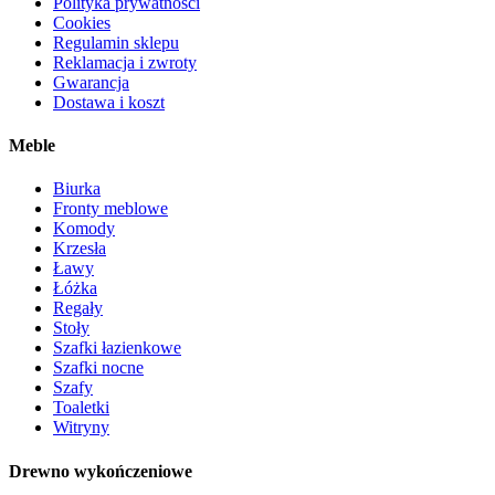
Polityka prywatności
Cookies
Regulamin sklepu
Reklamacja i zwroty
Gwarancja
Dostawa i koszt
Meble
Biurka
Fronty meblowe
Komody
Krzesła
Ławy
Łóżka
Regały
Stoły
Szafki łazienkowe
Szafki nocne
Szafy
Toaletki
Witryny
Drewno wykończeniowe