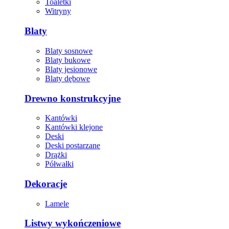
Toaletki
Witryny
Blaty
Blaty sosnowe
Blaty bukowe
Blaty jesionowe
Blaty dębowe
Drewno konstrukcyjne
Kantówki
Kantówki klejone
Deski
Deski postarzane
Drążki
Półwałki
Dekoracje
Lamele
Listwy wykończeniowe